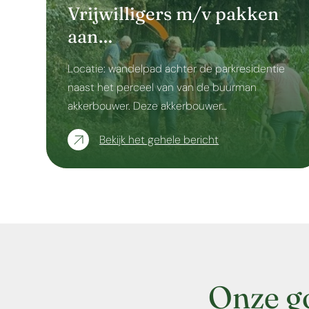
Vrijwilligers m/v pakken
aan…
Locatie: wandelpad achter de parkresidentie
naast het perceel van van de buurman
akkerbouwer. Deze akkerbouwer…
Bekijk het gehele bericht
Onze g