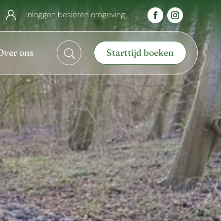
Inloggen besloten omgeving
Over ons
Starttijd boeken
U