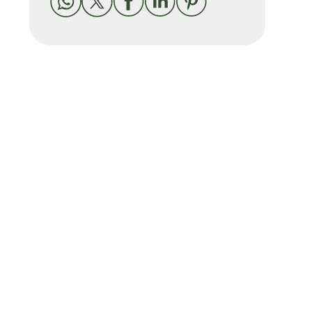




