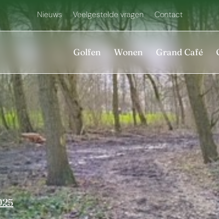
Nieuws
Veelgestelde vragen
Contact
Golfen
Wonen
Grand Café
025