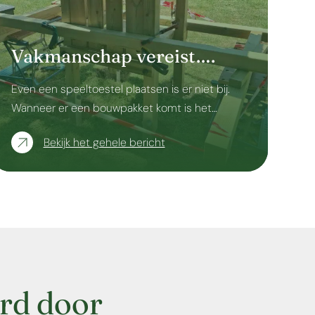
Vakmanschap vereist….
Even een speeltoestel plaatsen is er niet bij.
Wanneer er een bouwpakket komt is het…
Bekijk het gehele bericht
rd door