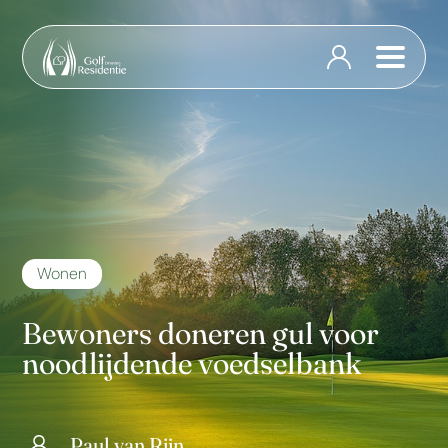
Wonen
Bewoners doneren gul voor
noodlijdende voedselbank
Paul van Rijn