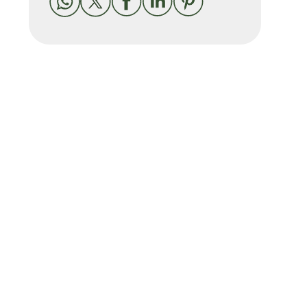




