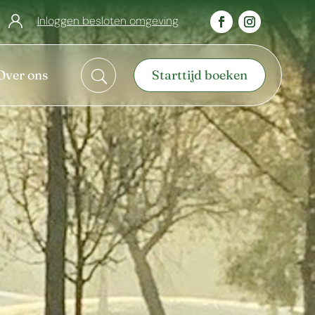
Inloggen besloten omgeving
Over ons
Starttijd boeken
U