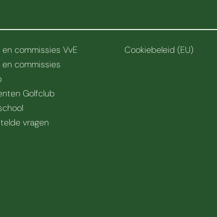
r en commissies VvE
Cookiebeleid (EU)
r en commissies
b
nten Golfclub
school
telde vragen