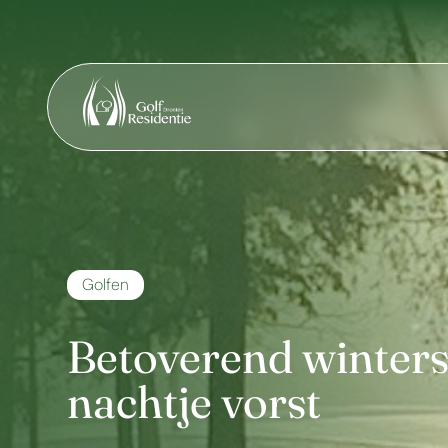
Golfen
Betoverend winters
nachtje vorst