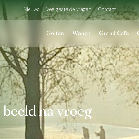
Nieuws
Veelgestelde vragen
Contact
Golfen
Wonen
Grand Café
 beeld na vroeg