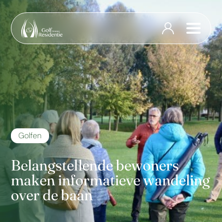
Golfen
Belangstellende bewoners
maken informatieve wandeling
over de baan