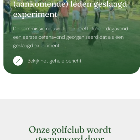
(aankomende) leden geslaagd
experiment
De commissie nieuwe leden heeft donderdagavond
een eerste oefenavond georganiseerd dat als een
geslaagd experiment…
Bekijk het gehele bericht
Onze golfclub wordt
gesponsord door