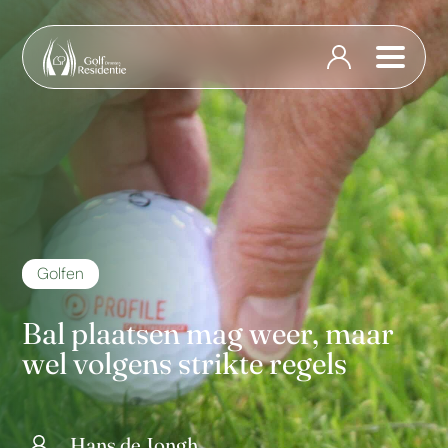
Golfen
Bal plaatsen mag weer, maar
wel volgens strikte regels
Hans de Jongh