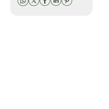




