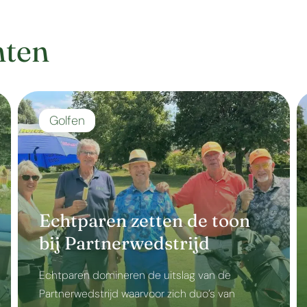
hten
Golfen
Echtparen zetten de toon
bij Partnerwedstrijd
Echtparen domineren de uitslag van de
Partnerwedstrijd waarvoor zich duo’s van