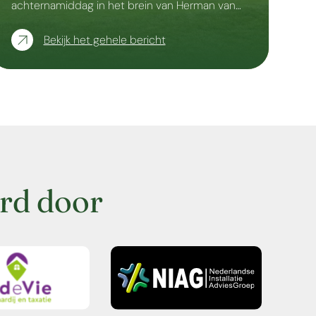
achternamiddag in het brein van Herman van…
Bekijk het gehele bericht
rd door