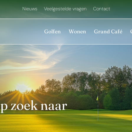
Nieuws
Veelgestelde vragen
Contact
Golfen
Wonen
Grand Café
p zoek naar