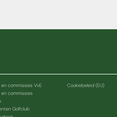
r en commissies VvE
Cookiebeleid (EU)
r en commissies
b
nten Golfclub
school