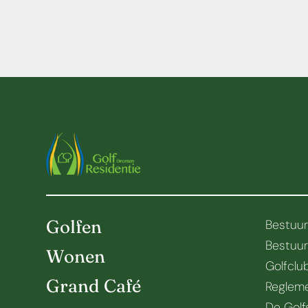
Golfen
Bestuu
Bestuu
Wonen
Golfclu
Grand Café
Regleme
De Golf