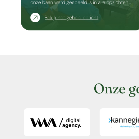
onze baan werd gespeeld is in alle opzichten…
Bekijk het gehele bericht
Onze g