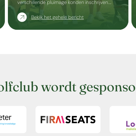
verschillende pluimage konden inschrijven.…
Bekijk het gehele bericht
olfclub wordt gesponso