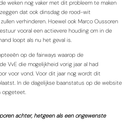
mende weken nog vaker met dit probleem te maken
kon zeggen dat ook dinsdag de rood-wit
 zullen verhinderen. Hoewel ook Marco Oussoren
 bestuur vooral een actievere houding om in de
nd loopt als nu het geval is.
opteeën op de fairways waarop de
e VvE die mogelijkheid vorig jaar al had
or voor vond. Voor dit jaar nog wordt dit
atst. In de dagelijkse baanstatus op de website
n opgeteet.
poren achter, hetgeen als een ongewenste