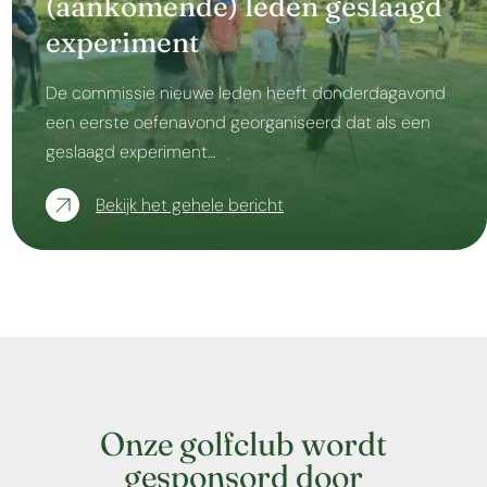
(aankomende) leden geslaagd
experiment
De commissie nieuwe leden heeft donderdagavond
een eerste oefenavond georganiseerd dat als een
geslaagd experiment…
Bekijk het gehele bericht
Onze golfclub wordt
gesponsord door